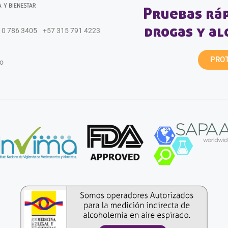
Pruebas ráp
drogas y a
10 786 3405
+57 315 791 4223
PROT
o