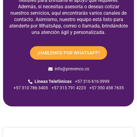
flexibles para brindarte el apoyo que requieres.
Además, si necesitas asesoría o deseas cotizar
nuestros servicios, aquí encontrarás varios canales de
contacto. Asimismo, nuestro equipo está listo para
atenderte por WhatsApp, correo o llamada, brindándote
una atención ágil y personalizada.
¡HABLEMOS POR WHATSAPP!
info@prevenco.co
Líneas Telefónicas
+57 316 616 0999
+57 310 786 3405
+57 315 791 4223
+57 350 458 7635